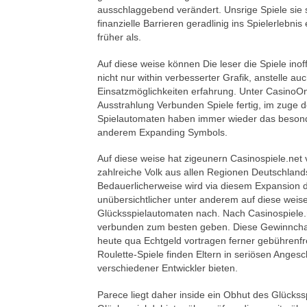
ausschlaggebend verändert. Unsrige Spiele sie 
finanzielle Barrieren geradlinig ins Spielerlebn
früher als.
Auf diese weise können Die leser die Spiele inof
nicht nur within verbesserter Grafik, anstelle a
Einsatzmöglichkeiten erfahrung. Unter CasinoOn
Ausstrahlung Verbunden Spiele fertig, im zuge d
Spielautomaten haben immer wieder das besonde
anderem Expanding Symbols.
Auf diese weise hat zigeunern Casinospiele.net 
zahlreiche Volk aus allen Regionen Deutschland
Bedauerlicherweise wird via diesem Expansion 
unübersichtlicher unter anderem auf diese weise 
Glücksspielautomaten nach. Nach Casinospiele.
verbunden zum besten geben. Diese Gewinnchanc
heute qua Echtgeld vortragen ferner gebührenf
Roulette-Spiele finden Eltern in seriösen Angesc
verschiedener Entwickler bieten.
Parece liegt daher inside ein Obhut des Glücksspi