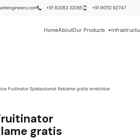
antengineers.com
+91 82083 32065
+91 90112 92747
Home
About
Our Products
Infrastructu
sive Fruitinator Spielautomat Reklame gratis erreichbar
ruitinator
lame gratis