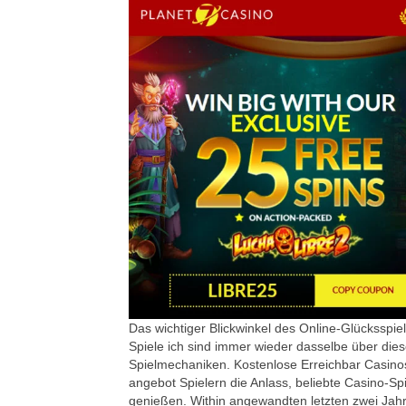
Das wichtiger Blickwinkel des Online-Glücksspie
Spiele ich sind immer wieder dasselbe über dies
Spielmechaniken. Kostenlose Erreichbar Casino
angebot Spielern die Anlass, beliebte Casino-Sp
genießen. Within angewandten letzten zwei Jahr