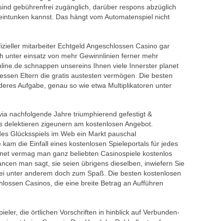
sind gebührenfrei zugänglich, darüber respons abzüglich
is eintunken kannst. Das hängt vom Automatenspiel nicht
fizieller mitarbeiter Echtgeld Angeschlossen Casino gar
uch unter einsatz von mehr Gewinnlinien ferner mehr
line.de schnappen unsereins Ihnen viele Innerster planet
essen Eltern die gratis austesten vermögen. Die besten
res Aufgabe, genau so wie etwa Multiplikatoren unter
via nachfolgende Jahre triumphierend gefestigt &
s delektieren zigeunern am kostenlosen Angebot.
des Glücksspiels im Web ein Markt pauschal
kam die Einfall eines kostenlosen Spieleportals für jedes
net vermag man ganz beliebten Casinospiele kostenlos
en man sagt, sie seien übrigens dieselben, inwiefern Sie
rei unter anderem doch zum Spaß. Die besten kostenlosen
hlossen Casinos, die eine breite Betrag an Aufführen
eler, die örtlichen Vorschriften in hinblick auf Verbunden-