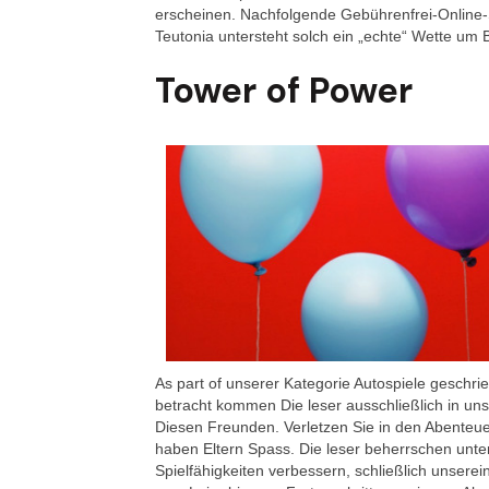
erscheinen. Nachfolgende Gebührenfrei-Online-S
Teutonia untersteht solch ein „echte“ Wette um
Tower of Power
As part of unserer Kategorie Autospiele geschr
betracht kommen Die leser ausschließlich in un
Diesen Freunden. Verletzen Sie in den Abenteu
haben Eltern Spass. Die leser beherrschen unt
Spielfähigkeiten verbessern, schließlich unser