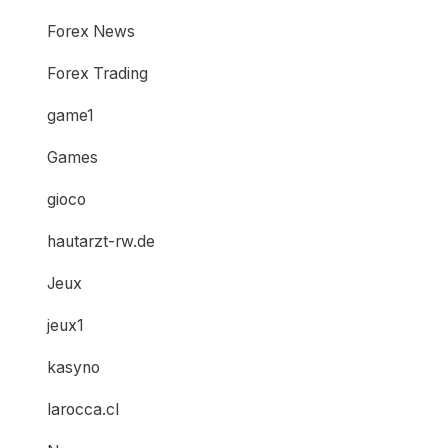
Forex News
Forex Trading
game1
Games
gioco
hautarzt-rw.de
Jeux
jeux1
kasyno
larocca.cl