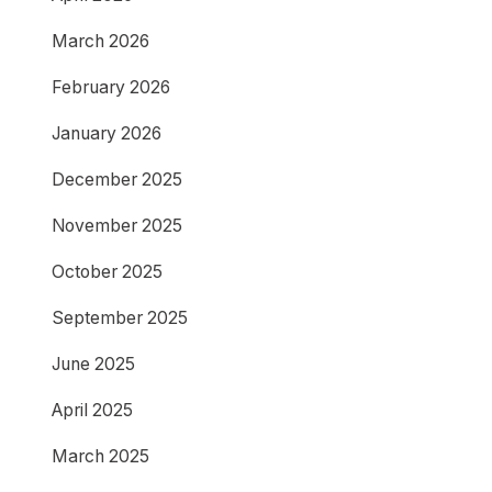
March 2026
February 2026
January 2026
December 2025
November 2025
October 2025
September 2025
June 2025
April 2025
March 2025