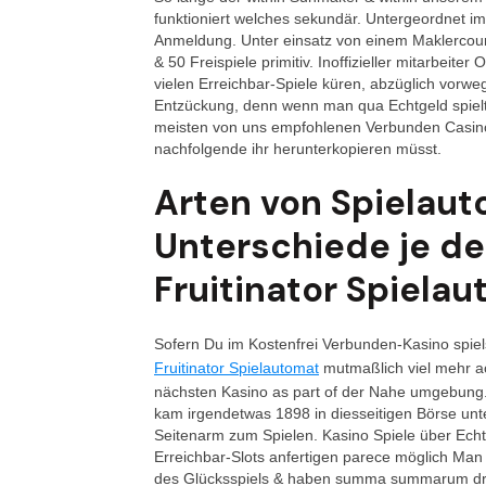
funktioniert welches sekundär. Untergeordnet im
Anmeldung. Unter einsatz von einem Maklercour
& 50 Freispiele primitiv. Inoffizieller mitarbeit
vielen Erreichbar-Spiele küren, abzüglich vorwe
Entzückung, denn wenn man qua Echtgeld spielt, 
meisten von uns empfohlenen Verbunden Casino
nachfolgende ihr herunterkopieren müsst.
Arten von Spielau
Unterschiede je d
Fruitinator Spiela
Sofern Du im Kostenfrei Verbunden-Kasino spiel
Fruitinator Spielautomat
mutmaßlich viel mehr ach
nächsten Kasino as part of der Nahe umgebung
kam irgendetwas 1898 in diesseitigen Börse u
Seitenarm zum Spielen. Kasino Spiele über Ech
Erreichbar-Slots anfertigen parece möglich Man 
des Glücksspiels & haben summa summarum dre