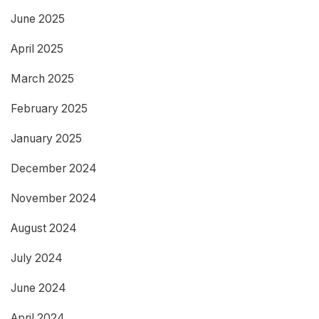
June 2025
April 2025
March 2025
February 2025
January 2025
December 2024
November 2024
August 2024
July 2024
June 2024
April 2024