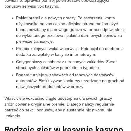
powitalne. Sprawdź poniżej pełen zestaw obowiązujących
bonusów serwisu vox kasyno.
Pakiet premii dla nowych graczy. Po stworzeniu konta
użytkownika na vox casino oficjalna strona można użyć
bonus powitalny dla nowego gracza w formie odpowiedniej
do wykonanego przelewu i pakietu darmowych spinów za
pierwsze transakcje.
Premia kolejnych wpłat w serwisie. Potencjał do odebrania
dodatku za wpłatę w kasynie internetowym.
Cotygodniowy cashback z utraconych zakładów. Zwrot
straconych zakładów w poprzednim tygodniu.
Bogate turnieje w zabawach od topowych dostawców
automatów. Ekskluzywne konkursy urządzane na grach od
największych producentów w branży.
Właściciele voxcasino ciągle udostępnia dla swoich graczy
zróżnicowane oryginalne premie. Dlatego należy regularnie
patrzeć do sekcji bonusów, aby nieustannie nic nikomu nie
umknęło.
Rodzaje gier w kasynie kasyno