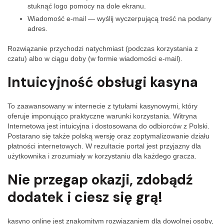
stuknąć logo pomocy na dole ekranu.
Wiadomość e-mail — wyślij wyczerpującą treść na podany
adres.
Rozwiązanie przychodzi natychmiast (podczas korzystania z
czatu) albo w ciągu doby (w formie wiadomości e-mail).
Intuicyjność obsługi kasyna
To zaawansowany w internecie z tytułami kasynowymi, który
oferuje imponująco praktyczne warunki korzystania. Witryna
Internetowa jest intuicyjna i dostosowana do odbiorców z Polski.
Postarano się także polską wersję oraz zoptymalizowanie działu
płatności internetowych. W rezultacie portal jest przyjazny dla
użytkownika i zrozumiały w korzystaniu dla każdego gracza.
Nie przegap okazji, zdobądź
dodatek i ciesz się grą!
kasyno online jest znakomitym rozwiązaniem dla dowolnej osoby,