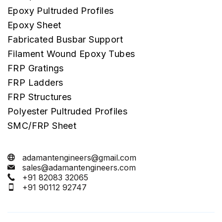
Epoxy Pultruded Profiles
Epoxy Sheet
Fabricated Busbar Support
Filament Wound Epoxy Tubes
FRP Gratings
FRP Ladders
FRP Structures
Polyester Pultruded Profiles
SMC/FRP Sheet
adamantengineers@gmail.com
sales@adamantengineers.com
+91 82083 32065
+91 90112 92747