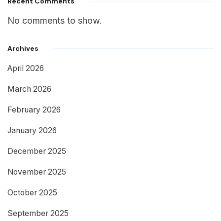
Recent Comments
No comments to show.
Archives
April 2026
March 2026
February 2026
January 2026
December 2025
November 2025
October 2025
September 2025