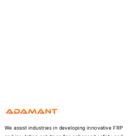
We assist industries in developing innovative FRP