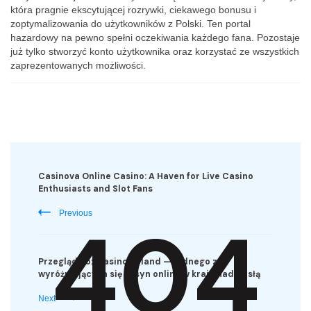
która pragnie ekscytującej rozrywki, ciekawego bonusu i
zoptymalizowania do użytkowników z Polski. Ten portal
hazardowy na pewno spełni oczekiwania każdego fana. Pozostaje
już tylko stworzyć konto użytkownika oraz korzystać ze wszystkich
zaprezentowanych możliwości.
Post
Navigation
Casinova Online Casino: A Haven for Live Casino
Enthusiasts and Slot Fans
Previous
404
Przegląd Vox casino poland — jednego z
wyróżniających się kasyn online w kraju nad Wisłą
Next