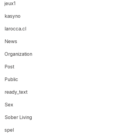
jeux1
kasyno
larocca.cl
News
Organization
Post
Public
ready_text
Sex
Sober Living
spel