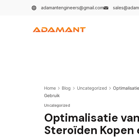
Skip
adamantengineers@gmail.com
sales@adam
to
content
Home
Blog
Uncategorized
Optimalisati
Gebruik
Uncategorized
Optimalisatie va
Steroïden Kopen e