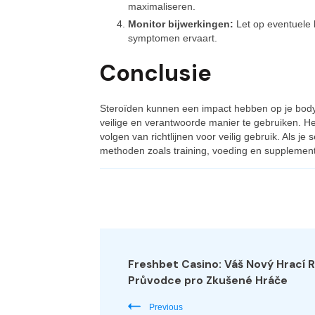
maximaliseren.
Monitor bijwerkingen:
Let op eventuele b
symptomen ervaart.
Conclusie
Steroïden kunnen een impact hebben op je bodyb
veilige en verantwoorde manier te gebruiken. He
volgen van richtlijnen voor veilig gebruik. Als 
methoden zoals training, voeding en supplementa
Post
Navigation
Freshbet Casino: Váš Nový Hrací R
Průvodce pro Zkušené Hráče
Previous