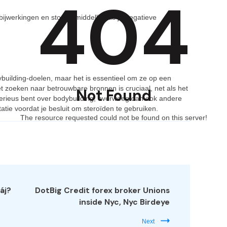
404
ijwerkingen en stop onmiddellijk als je negatieve
uilding-doelen, maar het is essentieel om ze op een
t zoeken naar betrouwbare bronnen is cruciaal, net als het
Not Found
je serieus bent over bodybuilding, overweeg dan ook andere
tie voordat je besluit om steroïden te gebruiken.
The resource requested could not be found on this server!
áj?
DotBig Credit forex broker Unions
inside Nyc, Nyc Birdeye
Next