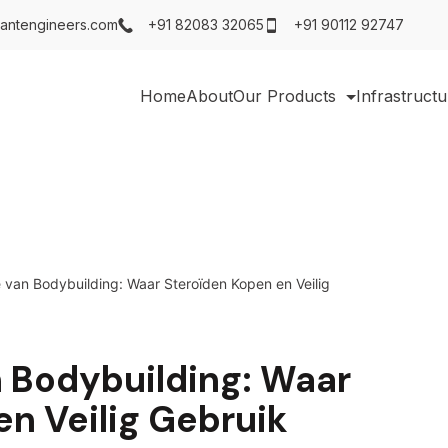
antengineers.com
+91 82083 32065
+91 90112 92747
Home
About
Our Products
Infrastructu
e van Bodybuilding: Waar Steroïden Kopen en Veilig
n Bodybuilding: Waar
n Veilig Gebruik