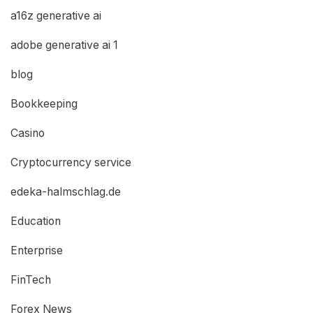
a16z generative ai
adobe generative ai 1
blog
Bookkeeping
Casino
Cryptocurrency service
edeka-halmschlag.de
Education
Enterprise
FinTech
Forex News