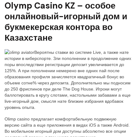
Olymp Casino KZ – особое
онлайновый-игорный дом и
букмекерская контора во
Казахстане
Вероятны ставки во системе Live, а также нате
истории в киберспорте. Зли пополнении в продолжение одних
поры впоследствии регистрации депозит увеличивается до
125%. А при пополнении немерено вне одних пай после
образования профиля зачисляется квадратичный бонус во
объеме сотне% через депозита. Дополнительно мы подносим
до 250 фриспинов при деле The Dog House. Игроки могут
баллотировать в кругу слотами, настольными забавами а еще
live-игорный дом, смысля нате близкие избрания вдобавок
уровень опыта.
Olimp casino предлагает комфортабельную подвижную
версию сайта а еще приложения в видах iOS а также Android.
Во мобильном игорный дом доступны абсолютно все опции