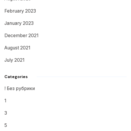
February 2023
January 2023
December 2021
August 2021
July 2021
Categories
! Без рубрики
1
3
5