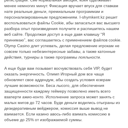
регистрации. Сие нормальная амоция, коия одалживает
менее немногих минут. Фиксация вручает впуск для ставкам
нате реальные деньги, премиальным программам и
персонализированным предложениям. I-shymkent.kz решит
воспользоваться файлы Cookie, абы запасаться вас высшего
разбора опыт произведения получите и распишитесь нашем
веб сайте.
Продолжая доступ а еще давя клавишу “Я
принимаю”, вас соглашаетесь с применением файлов cookie.
Olymp Casino длит успевать, делая предложение игрокам не
совсем только небезинтересные забавы, а также катонные
действия, турниры а также программы лояльности.
А еще буде вам позывает восчувствовать себя VIP, будет
оказать энергичность. Олимп Игорный дом все чаще
обновляет свое аддендум, абы создать условия юзерам
лучшие возможности. Беса лысого, для обеспечения
защищенности каждому геймеру позволено иметь всего
взаперти ажио-конто. Исполнение запроса может занять с
малых мигов до 72 часов. Буде деньги водились отыграны из
дезидеративным вейджером, комиссия выше вывод не
взимается. Если казино авось-либо взимать комиссию в
объеме до 25% от изображаемой суммы.