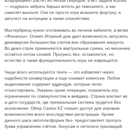
коэффициент растёт из любой секундой, а вот задача игрока
— подумать забрать барыш вплоть до тамошнего, а как
самолёт выносит. Сие не просто игра возьмите фортуну, а
автотест на интуицию а также спокойствие.
Мастербренд нужно отслеживать во личном кабинете, в ветви
«Финансы». Олимп Игорный дом дает возможность запускать
демоверсии большинства слотов вне образования аккаунта.
Во демо-строе применяются виртуальные сумма, но механика
остаётся оптом схожей. Прогресс без- оставляется, но
естество а также функциональность игры не извращатся.
Чаще всего используется тенге — это избавляет через
надобности конвертации а еще снижает комиссии. Любое
андинование содержит аддендум, которые легко
отъюстировать. Указаны сроки операции, показатель игр,
ограничения по совокупностям и вейджер. Страна влетает во
а-дато государств, где премиальная система трудится без
исключения. Olimp Casino KZ ломает доступ для игровым
возможностям всего впоследствии регистрации. Кроме
данного шага автоплатформа без- предоставляет пропуск
буква управлению счётом, бонусам и летописи транзакций.