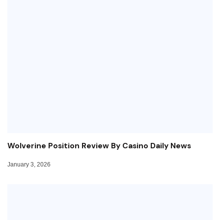
Wolverine Position Review By Casino Daily News
January 3, 2026