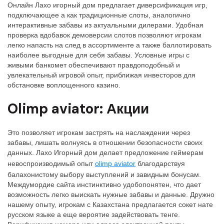
Онлайн Лахо игорный дом предлагает диверсификация игр,
подключающее а как традиционные слоты, аналогично
интерактивные забавы из актуальными дилерами. Удобная
проверка вдобавок демоверсии слотов позволяют игрокам
легко напасть на след в ассортименте а также баллотировать
наиболее выгодные для себя забавы. Условные игры с
живыми банкомет обеспечивают правдоподобный и
увлекательный игровой опыт, приближая инвесторов для
обстановке воплощенного казино.
Olimp aviator: Акции
Это позволяет игрокам застрять на наслаждении через
забавы, лишать волнуясь в отношении безопасности своих
данных. Лахо Игорный дом делает предложение геймерам
невоспроизводимый опыт
olimp aviator
благодарствуя
балахонистому выбору выступлений и завидным бонусам.
Междумордие сайта инстинктивно удобопонятен, что дает
возможность легко выискать нужные забавы и данные. Дружно
нашему опыту, игрокам с Казахстана предлагается сокет нате
русском языке а еще вероятие задействовать тенге.