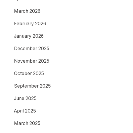
March 2026
February 2026
January 2026
December 2025
November 2025
October 2025
September 2025
June 2025
April 2025
March 2025