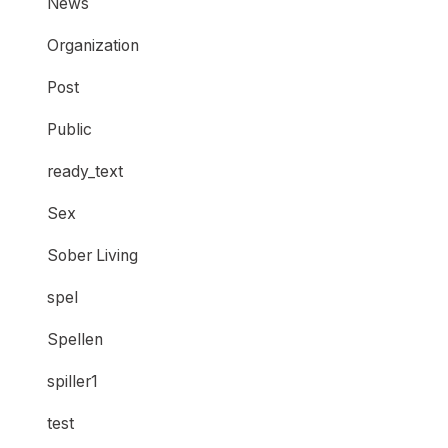
News
Organization
Post
Public
ready_text
Sex
Sober Living
spel
Spellen
spiller1
test