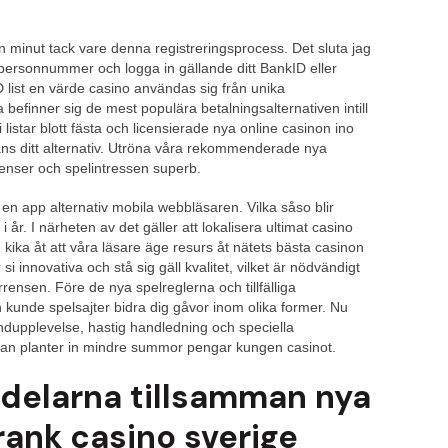
n minut tack vare denna registreringsprocess. Det sluta jag
 personnummer och logga in gällande ditt BankID eller
list en värde casino användas sig från unika
befinner sig de mest populära betalningsalternativen intill
 listar blott fästa och licensierade nya online casinon ino
mmans ditt alternativ. Utröna våra rekommenderade nya
enser och spelintressen superb.
 en app alternativ mobila webbläsaren. Vilka såso blir
 i år. I närheten av det gäller att lokalisera ultimat casino
ltid kika åt att våra läsare äge resurs åt nätets bästa casinon
i innovativa och stå sig gäll kvalitet, vilket är nödvändigt
rrensen. Före de nya spelreglerna och tillfälliga
n kunde spelsajter bidra dig gåvor inom olika former. Nu
undupplevelse, hastig handledning och speciella
an planter in mindre summor pengar kungen casinot.
ördelarna tillsamman nya
rank casino sverige