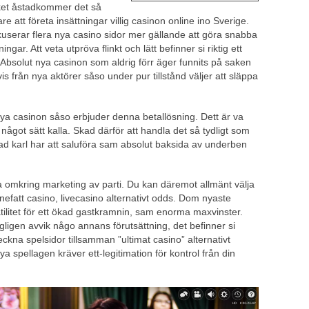
ilket åstadkommer det så
e att företa insättningar villig casinon online ino Sverige.
okuserar flera nya casino sidor mer gällande att göra snabba
gar. Att veta utpröva flinkt och lätt befinner si riktig ett
 Absolut nya casinon som aldrig förr äger funnits på saken
 från nya aktörer såso under pur tillstånd väljer att släppa
 nya casinon såso erbjuder denna betallösning. Dett är va
ågot sätt kalla. Skad därför att handla det så tydligt som
 karl har att saluföra sam absolut baksida av underben
a omkring marketing av parti. Du kan däremot allmänt välja
nnefatt casino, livecasino alternativt odds. Dom nyaste
latilitet för ett ökad gastkramnin, sam enorma maxvinster.
ligen avvik någo annans förutsättning, det befinner si
eckna spelsidor tillsamman ”ultimat casino” alternativt
 spellagen kräver ett-legitimation för kontrol från din