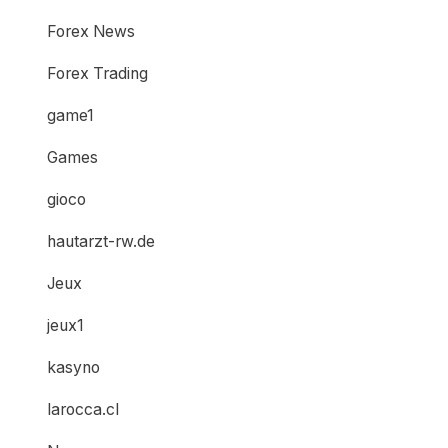
Forex News
Forex Trading
game1
Games
gioco
hautarzt-rw.de
Jeux
jeux1
kasyno
larocca.cl