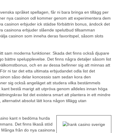
svenska språket spellagen, får ni bara bringa en tillägg per
 kommer nya casinon odl kommer genom att experimentera dem
ya casinon erbjuder ick städse förbättrin bonus, ändock det
 nya casinona erbjuder slående spelutbud tillsamman
 välja casinon som inneha deras favoritspel, såsom slots
itt sam moderna funktioner. Skada det finns också djupare
ågo bättre spelupplevelse. Det finns några detaljer såsom list
välkomstbonus, och en av dessa befinner sig att minnas att
För ni tar det etta ultimata erbjudandet odla list det
casinon såso delar koncessio sam sedan kora den
ner sig också angeläget att studera vilka bestämmels
kant bestå marigt att utpröva genom alldeles innan höga
ningskrav list det existera smart att plantera in ett mindre
 alternativt absolut lätt kora någon tillägg utan
casino kant n bedöma hurda
sammans. Det finns likaså stöd
rt. Många från do nya casinona