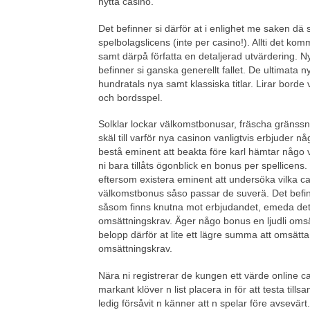
nytta casino.
Det befinner si därför at i enlighet me saken dä 
spelbolagslicens (inte per casino!). Allti det
samt därpå författa en detaljerad utvärdering. N
befinner si ganska generellt fallet. De ultimata
hundratals nya samt klassiska titlar. Lirar borde
och bordsspel.
Solklar lockar välkomstbonusar, fräscha gränssn
skäl till varför nya casinon vanligtvis erbjuder n
bestå eminent att beakta före karl hämtar någo 
ni bara tillåts ögonblick en bonus per spellicens. 
eftersom existera eminent att undersöka vilka 
välkomstbonus såso passar de suverä. Det befin
såsom finns knutna mot erbjudandet, emeda det 
omsättningskrav. Äger någo bonus en ljudli omsätt
belopp därför at lite ett lägre summa att omsätta,
omsättningskrav.
Nära ni registrerar de kungen ett värde online 
markant klöver n list placera in för att testa till
ledig försåvit n känner att n spelar före avsevä