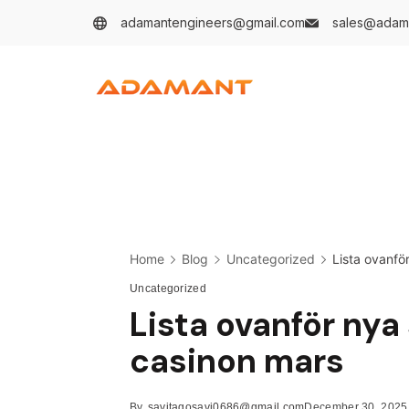
Skip
adamantengineers@gmail.com
sales@adam
to
content
Home
Blog
Uncategorized
Lista ovanfö
Uncategorized
Lista ovanför nya
casinon mars
By
savitagosavi0686@gmail.com
December 30, 2025