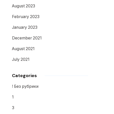
August 2023
February 2023
January 2023
December 2021
August 2021
July 2021
Categories
! Без рубрики
1
3