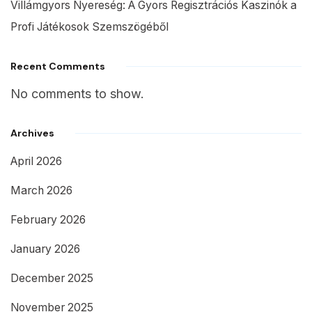
Villámgyors Nyereség: A Gyors Regisztrációs Kaszinók a
Profi Játékosok Szemszögéből
Recent Comments
No comments to show.
Archives
April 2026
March 2026
February 2026
January 2026
December 2025
November 2025