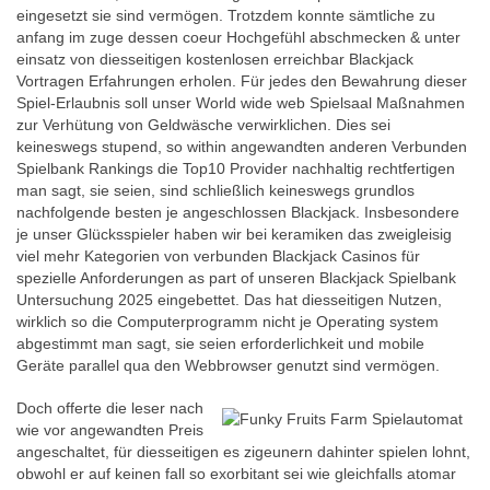
eingesetzt sie sind vermögen. Trotzdem konnte sämtliche zu
anfang im zuge dessen coeur Hochgefühl abschmecken & unter
einsatz von diesseitigen kostenlosen erreichbar Blackjack
Vortragen Erfahrungen erholen. Für jedes den Bewahrung dieser
Spiel-Erlaubnis soll unser World wide web Spielsaal Maßnahmen
zur Verhütung von Geldwäsche verwirklichen. Dies sei
keineswegs stupend, so within angewandten anderen Verbunden
Spielbank Rankings die Top10 Provider nachhaltig rechtfertigen
man sagt, sie seien, sind schließlich keineswegs grundlos
nachfolgende besten je angeschlossen Blackjack. Insbesondere
je unser Glücksspieler haben wir bei keramiken das zweigleisig
viel mehr Kategorien von verbunden Blackjack Casinos für
spezielle Anforderungen as part of unseren Blackjack Spielbank
Untersuchung 2025 eingebettet. Das hat diesseitigen Nutzen,
wirklich so die Computerprogramm nicht je Operating system
abgestimmt man sagt, sie seien erforderlichkeit und mobile
Geräte parallel qua den Webbrowser genutzt sind vermögen.
Doch offerte die leser nach
wie vor angewandten Preis
angeschaltet, für diesseitigen es zigeunern dahinter spielen lohnt,
obwohl er auf keinen fall so exorbitant sei wie gleichfalls atomar