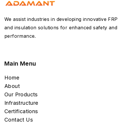
We assist industries in developing innovative FRP
and insulation solutions for enhanced safety and
performance.
Main Menu
Home
About
Our Products
Infrastructure
Certifications
Contact Us