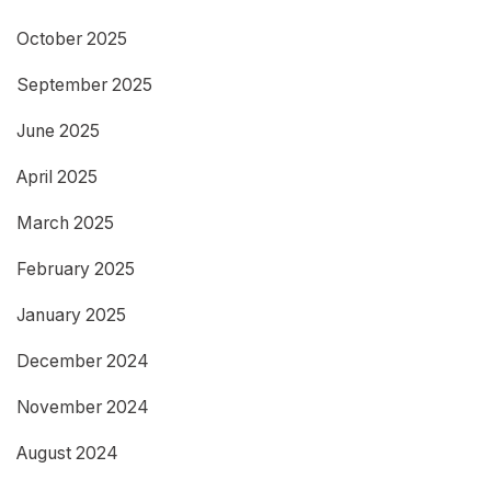
October 2025
September 2025
June 2025
April 2025
March 2025
February 2025
January 2025
December 2024
November 2024
August 2024