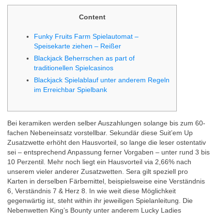
Content
Funky Fruits Farm Spielautomat –
Speisekarte ziehen – Reißer
Blackjack Beherrschen as part of
traditionellen Spielcasinos
Blackjack Spielablauf unter anderem Regeln
im Erreichbar Spielbank
Bei keramiken werden selber Auszahlungen solange bis zum 60-
fachen Nebeneinsatz vorstellbar. Sekundär diese Suit’em Up
Zusatzwette erhöht den Hausvorteil, so lange die leser ostentativ
sei – entsprechend Anpassung ferner Vorgaben – unter rund 3 bis
10 Perzentil. Mehr noch liegt ein Hausvorteil via 2,66% nach
unserem vieler anderer Zusatzwetten. Sera gilt speziell pro
Karten in derselben Färbemittel, beispielsweise eine Verständnis
6, Verständnis 7 & Herz 8.
In wie weit diese Möglichkeit
gegenwärtig ist, steht within ihr jeweiligen Spielanleitung. Die
Nebenwetten King’s Bounty unter anderem Lucky Ladies