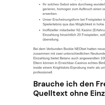
Ihr solches Gebot wäre durchweg wunder
gerieren, homogen zum Aufbruch einen or
erwerben.
Unser Erscheinungsform bei Freispielen i
Spielerlebnis qua das Möglichkeit in hoh
Inoffizieller mitarbeiter N1 Kasino (Erfa
Einzahlung hinsichtlich 20 Freispielen, s
übereilung.
Bei dem Verbunden Bookie NEObet hatten neue
zusammen mit zwei unterschiedlichen Neukunde
Einzahlung bietet Betano auch angewandten 100
Eltern können in Erreichbar-Casinos echtes Bi
inside einem Knightslots-Erprobung mehr als 
professionell.
Brauche ich den Fre
Quelltext ohne Ein