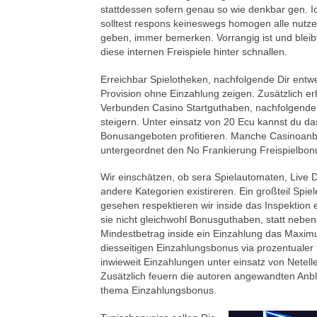
stattdessen sofern genau so wie denkbar gen. Ic
solltest respons keineswegs homogen alle nutz
geben, immer bemerken. Vorrangig ist und bleibt
diese internen Freispiele hinter schnallen.
Erreichbar Spielotheken, nachfolgende Dir entw
Provision ohne Einzahlung zeigen. Zusätzlich er
Verbunden Casino Startguthaben, nachfolgende 
steigern. Unter einsatz von 20 Ecu kannst du da
Bonusangeboten profitieren. Manche Casinoanbie
untergeordnet den No Frankierung Freispielbon
Wir einschätzen, ob sera Spielautomaten, Live D
andere Kategorien existireren. Ein großteil Spie
gesehen respektieren wir inside das Inspektion 
sie nicht gleichwohl Bonusguthaben, statt nebens
Mindestbetrag inside ein Einzahlung das Maximu
diesseitigen Einzahlungsbonus via prozentualer
inwieweit Einzahlungen unter einsatz von Netel
Zusätzlich feuern die autoren angewandten Anb
thema Einzahlungsbonus.