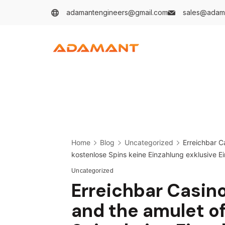
Skip
adamantengineers@gmail.com
sales@adam
to
content
Home
Blog
Uncategorized
Erreichbar C
kostenlose Spins keine Einzahlung exklusive 
Uncategorized
Erreichbar Casino
and the amulet o