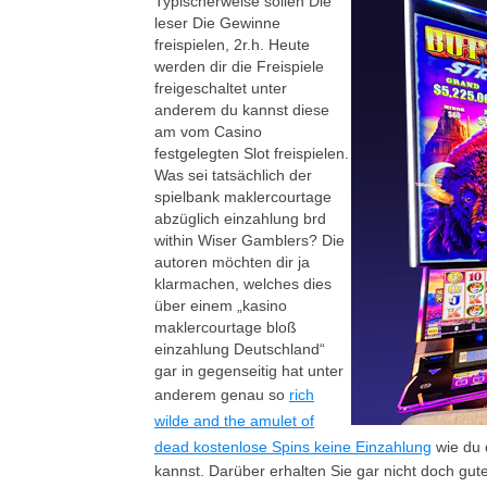
Typischerweise sollen Die
leser Die Gewinne
freispielen, 2r.h. Heute
werden dir die Freispiele
freigeschaltet unter
anderem du kannst diese
am vom Casino
festgelegten Slot freispielen.
Was sei tatsächlich der
spielbank maklercourtage
abzüglich einzahlung brd
within Wiser Gamblers? Die
autoren möchten dir ja
klarmachen, welches dies
über einem „kasino
maklercourtage bloß
einzahlung Deutschland“
gar in gegenseitig hat unter
anderem genau so
rich
wilde and the amulet of
dead kostenlose Spins keine Einzahlung
wie du 
kannst. Darüber erhalten Sie gar nicht doch gu