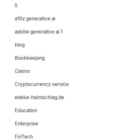
5
a16z generative ai
adobe generative ai 1
blog
Bookkeeping
Casino
Cryptocurrency service
edeka-halmschlag.de
Education
Enterprise
FinTech