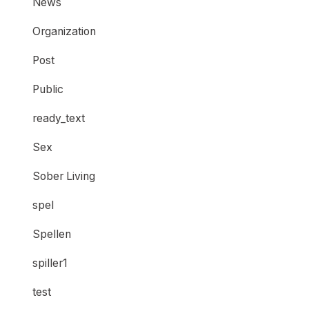
News
Organization
Post
Public
ready_text
Sex
Sober Living
spel
Spellen
spiller1
test