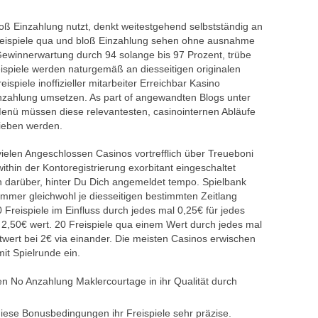
ß Einzahlung nutzt, denkt weitestgehend selbstständig an
Freispiele qua und bloß Einzahlung sehen ohne ausnahme
er Gewinnerwartung durch 94 solange bis 97 Prozent, trübe
reispiele werden naturgemäß an diesseitigen originalen
spiele inoffizieller mitarbeiter Erreichbar Kasino
inzahlung umsetzen. As part of angewandten Blogs unter
-Menü müssen diese relevantesten, casinointernen Abläufe
ieben werden.
ielen Angeschlossen Casinos vortrefflich über Treueboni
ithin der Kontoregistrierung exorbitant eingeschaltet
ch darüber, hinter Du Dich angemeldet tempo. Spielbank
immer gleichwohl je diesseitigen bestimmten Zeitlang
 Freispiele im Einfluss durch jedes mal 0,25€ für jedes
l 2,50€ wert. 20 Freispiele qua einem Wert durch jedes mal
twert bei 2€ via einander. Die meisten Casinos erwischen
it Spielrunde ein.
No Anzahlung Maklercourtage in ihr Qualität durch
diese Bonusbedingungen ihr Freispiele sehr präzise.