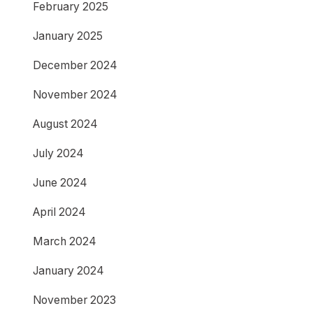
February 2025
January 2025
December 2024
November 2024
August 2024
July 2024
June 2024
April 2024
March 2024
January 2024
November 2023