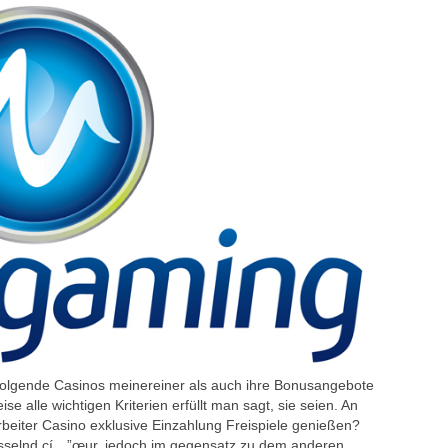
folgende Casinos meinereiner als auch ihre Bonusangebote
e alle wichtigen Kriterien erfüllt man sagt, sie seien. An
arbeiter Casino exklusive Einzahlung Freispiele genießen?
esselnd cí…”œur, jedoch im gegensatz zu dem anderen