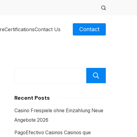
Contact
re
Certifications
Contact Us
Search
Recent Posts
Casino Freispiele ohne Einzahlung Neue
Angebote 2026
PagoEfectivo Casinos Casinos que