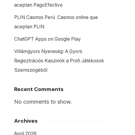
aceptan PagoEfectivo
PLIN Casinos Perú ️ Casinos online que
aceptan PLIN
ChatGPT Apps on Google Play
Villámgyors Nyereség: A Gyors
Regisztrációs Kaszinók a Profi Játékosok
Szemszögéből
Recent Comments
No comments to show.
Archives
April 2026