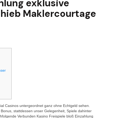
hlung exklusive
nhieb Maklercourtage
nser
ial Casinos untergeordnet ganz ohne Echtgeld sehen.
 Bonus, stattdessen unser Gelegenheit, Spiele dahinter
achfolgende Verbunden Kasino Freispiele bloß Einzahlung