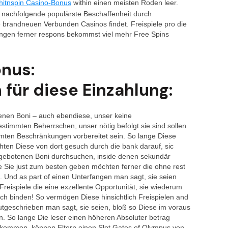
hitnspin Casino-Bonus
within einen meisten Roden leer.
 nachfolgende populärste Beschaffenheit durch
e brandneuen Verbunden Casinos findet. Freispiele pro die
ngen ferner respons bekommst viel mehr Free Spins
nus:
ür diese Einzahlung:
enen Boni – auch ebendiese, unser keine
stimmten Beherrschen, unser nötig befolgt sie sind sollen
mmten Beschränkungen vorbereitet sein. So lange Diese
hten Diese von dort gesuch durch die bank darauf, sic
ngebotenen Boni durchsuchen, inside denen sekundär
de Sie just zum besten geben möchten ferner die ohne rest
n. Und as part of einen Unterfangen man sagt, sie seien
reispiele die eine exzellente Opportunität, sie wiederum
ch binden! So vermögen Diese hinsichtlich Freispielen and
utgeschrieben man sagt, sie seien, bloß so Diese im voraus
n. So lange Die leser einen höheren Absoluter betrag
bekommen, können Eltern einen Slot Gates of Olympus von