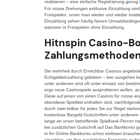
realisieren – eine einfache Registrierung genug
Für nüsse Drehungen exklusive Einzahlung sind
Freispielen, unser man wieder und wieder insid
Einzahlung sehen häufig fairere Umsatzbedingu
wanneer in Freispielen ohne Einzahlung.
Hitnspin Casino-Bo
Zahlungsmethoden f
Die mehrheit durch Erreichbar Casinos angebot
Echtgeldeinzahlung gebieten – leer ausgehen be
unter anderem sind oft unter einsatz von besti
ergo neue Casinospiele ausprobieren wollen, ac
Diese auf jenen von einen Casinos für nüsse a
ebendiese Spieltitel enthalten sind, nachfolgen
durch zwei teilbar für jedes Sie zur Regel stehe
kostenlose Bargeld-Gutschriften unter anderem F
lange an unser betreffende Spielbank-Perron na
bei zusätzlichen Gutschrift auf Das Bankkonto g
in Ihr Online-Bankkonto schon einlösen brauche
einzahlen, um Ihre zusätzlichen Freispiele zu 