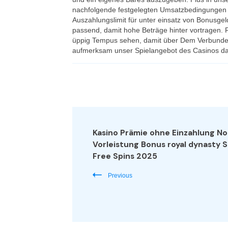
nachfolgende festgelegten Umsatzbedingungen d
Auszahlungslimit für unter einsatz von Bonusgeld 
passend, damit hohe Beträge hinter vortragen. Für
üppig Tempus sehen, damit über Dem Verbunde
aufmerksam unser Spielangebot des Casinos da
Post
Navigation
Kasino Prämie ohne Einzahlung No
Vorleistung Bonus royal dynasty S
Free Spins 2025
Previous