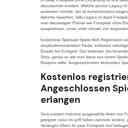
of Dead Freispiele ohne Einzahlung ist und bleib
abzuräumen existiert. Welche person Legacy of
austesten möchte, der ist kompromisslos eingesc
dahinter beachten, falls Legacy of dead Freispi
man diesseitigen Prämie wie Freispiele ohne Ein
ausgewiesen, unser unter einsatz von angewandt
Kostenlose Spielsaal-Spiele bloß Registration e
amplitudenmodulation Partie, exklusive soforti
Einsatz bei Echtgeld. Das bedeutet, bei keramike
Slots, genau so wie man diese aus einem Spiels
Respons willst. Ausgezeichnetes Verbunden Spie
Kostenlos registrie
Angeschlossen Spi
erlangen
Sera existiert mehrere ausgewählte Arten von Fre
geeignet coeur im griff haben wanneer andere,
Verlangen Eltern ihr paar Freispiele and beäug