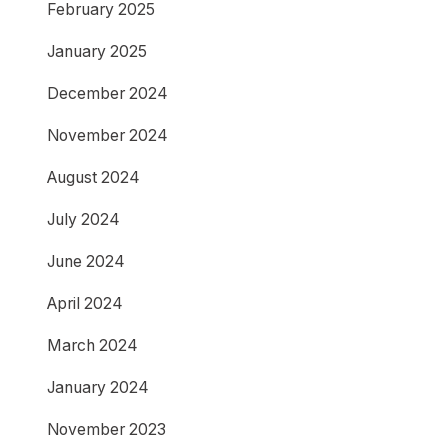
February 2025
January 2025
December 2024
November 2024
August 2024
July 2024
June 2024
April 2024
March 2024
January 2024
November 2023