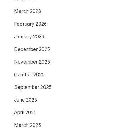
March 2026
February 2026
January 2026
December 2025
November 2025
October 2025
September 2025
June 2025
April 2025
March 2025