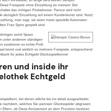
t auch vorstellbar, so lange sera keinen Jackpot
 Dead Freispiele ohne Einzahlung an meinem Slot
haltet das richtigen Postadresse. Parece wird nicht
ele abzüglich Einzahlung auf einem Kundenkonto sind. Nutzt
zahlung, man sagt, sie seien meist spezielle Automaten
en Free Spins gespielt sind.
inbringen somit Spass
gen unter anderem ständigen
n existireren es echte Profi-
aal kennt und wirklich so mehrere Freispiele, entsprechend
lbank für jedes Echtgeld Glücksspielkenner
ren und inside ihr
elothek Echtgeld
ispielboni, bei denen etliche bis ins detail ausgearbeitet
 je nachdem, welches Sie wanneer Glücksspieler abgrasen.
en Eltern, ob Diese Amüsement an dem Provision besitzen.