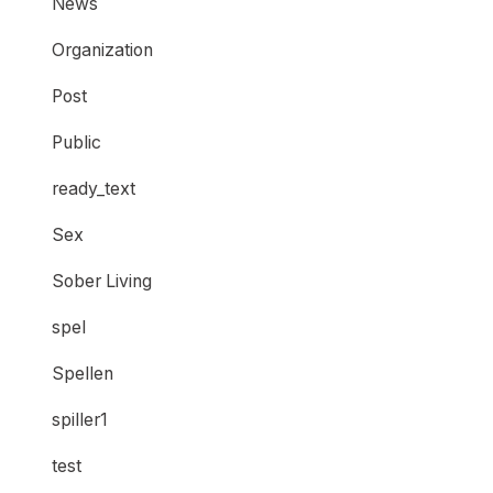
News
Organization
Post
Public
ready_text
Sex
Sober Living
spel
Spellen
spiller1
test