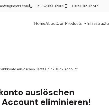
antengineers.com
+91 82083 32065
+91 90112 92747
Home
About
Our Products
Infrastructu
Bankkonto auslöschen Jetzt DrückGlück Account
konto auslöschen
 Account eliminieren!