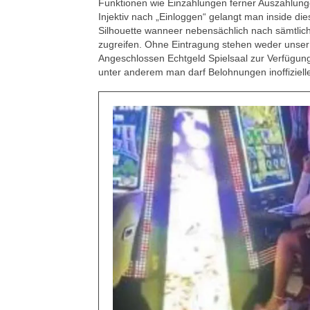
Funktionen wie Einzahlungen ferner Auszahlun
Injektiv nach „Einloggen“ gelangt man inside di
Silhouette wanneer nebensächlich nach sämtlich
zugreifen. Ohne Eintragung stehen weder unse
Angeschlossen Echtgeld Spielsaal zur Verfügun
unter anderem man darf Belohnungen inoffizie