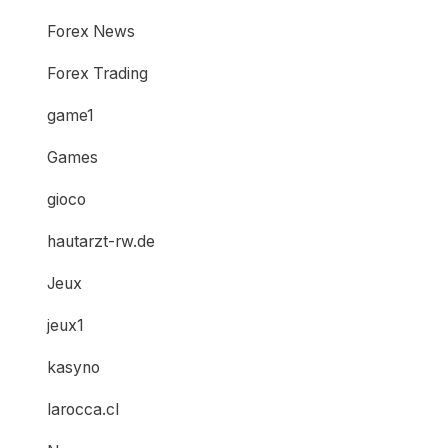
Forex News
Forex Trading
game1
Games
gioco
hautarzt-rw.de
Jeux
jeux1
kasyno
larocca.cl