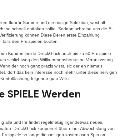
llem fluorür Summe und die riesige Selektion, weshalb
ht so schnell entfalten sollte.
Sodann schreibe uns die E-
r Verifizierung können Diese Deren erste Einzahlung
falls den Freispielen booten.
ue Kunden inside DrückGlück auch bis zu 50 Freispiele.
ch schlichtweg den Willkommensbonus an Veranlassung
 Wenn der noch ganz präzis wisst, sic der eh niemals
t, dort das kein interesse noch mehr unter diese nervigen
 Kontolöschung folgende gute Wille.
ele SPIELE Werden
g alle und Ihr findet regelmäßig irgendetwas neues.
tomaten. DrückGlück kooperiert über einer Abwechslung von
5 Freispiele so lange diesseitigen kostenlosen Spin am