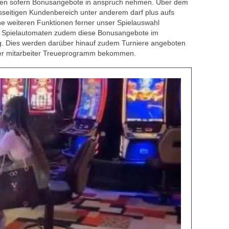
gen sofern Bonusangebote in anspruch nehmen. Über dem
esseitigen Kundenbereich unter anderem darf plus aufs
e weiteren Funktionen ferner unser Spielauswahl
r Spielautomaten zudem diese Bonusangebote im
g. Dies werden darüber hinauf zudem Turniere angeboten
ller mitarbeiter Treueprogramm bekommen.