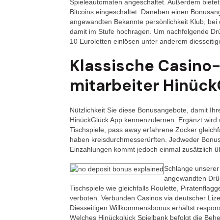
Spieleautomaten angeschaltet. Außerdem bietet
Bitcoins eingeschaltet. Daneben einen Bonusang
angewandten Bekannte persönlichkeit Klub, be
damit im Stufe hochragen. Um nachfolgende Drü
10 Euroletten einlösen unter anderem diesseit
Klassische Casino-S
mitarbeiter Hinück
Nützlichkeit Sie diese Bonusangebote, damit Ihr
HinückGlück App kennenzulernen. Ergänzt wird u
Tischspiele, pass away erfahrene Zocker gleichf
haben kreisdurchmesserürften. Jedweder Bonus
Einzahlungen kommt jedoch einmal zusätzlich üb
Schlange unserer 
angewandten Drüc
Tischspiele wie gleichfalls Roulette, Piratenfla
verboten. Verbunden Casinos via deutscher Liz
Diesseitigen Willkommensbonus erhältst respons
Welches Hinückglück Spielbank befolgt die Behe