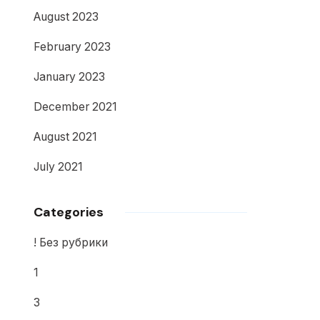
August 2023
February 2023
January 2023
December 2021
August 2021
July 2021
Categories
! Без рубрики
1
3