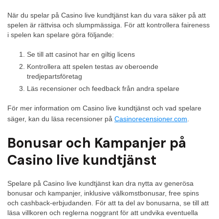
När du spelar på Casino live kundtjänst kan du vara säker på att
spelen är rättvisa och slumpmässiga. För att kontrollera faireness
i spelen kan spelare göra följande:
Se till att casinot har en giltig licens
Kontrollera att spelen testas av oberoende
tredjepartsföretag
Läs recensioner och feedback från andra spelare
För mer information om Casino live kundtjänst och vad spelare
säger, kan du läsa recensioner på
Casinorecensioner.com
.
Bonusar och Kampanjer på
Casino live kundtjänst
Spelare på Casino live kundtjänst kan dra nytta av generösa
bonusar och kampanjer, inklusive välkomstbonusar, free spins
och cashback-erbjudanden. För att ta del av bonusarna, se till att
läsa villkoren och reglerna noggrant för att undvika eventuella