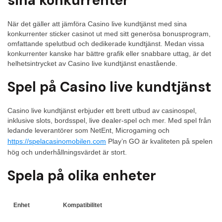
sina konkurrenter
När det gäller att jämföra Casino live kundtjänst med sina
konkurrenter sticker casinot ut med sitt generösa bonusprogram,
omfattande spelutbud och dedikerade kundtjänst. Medan vissa
konkurrenter kanske har bättre grafik eller snabbare uttag, är det
helhetsintrycket av Casino live kundtjänst enastående.
Spel på Casino live kundtjänst
Casino live kundtjänst erbjuder ett brett utbud av casinospel,
inklusive slots, bordsspel, live dealer-spel och mer. Med spel från
ledande leverantörer som NetEnt, Microgaming och
https://spelacasinomobilen.com
Play’n GO är kvaliteten på spelen
hög och underhållningsvärdet är stort.
Spela på olika enheter
Enhet
Kompatibilitet