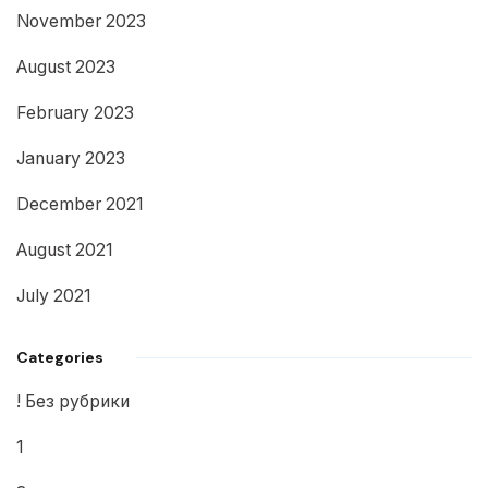
November 2023
August 2023
February 2023
January 2023
December 2021
August 2021
July 2021
Categories
! Без рубрики
1