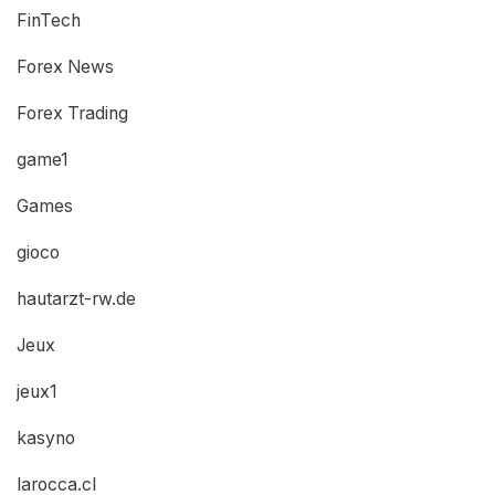
FinTech
Forex News
Forex Trading
game1
Games
gioco
hautarzt-rw.de
Jeux
jeux1
kasyno
larocca.cl