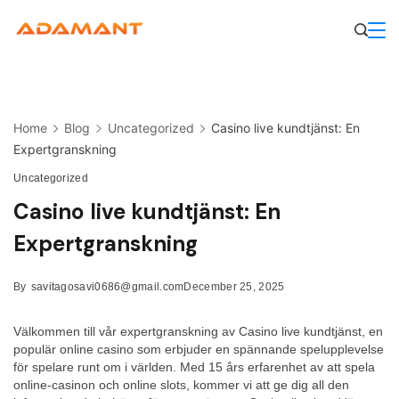
Skip
to
content
Home
Blog
Uncategorized
Casino live kundtjänst: En
Expertgranskning
Uncategorized
Casino live kundtjänst: En
Expertgranskning
By
savitagosavi0686@gmail.com
December 25, 2025
Välkommen till vår expertgranskning av Casino live kundtjänst, en
populär online casino som erbjuder en spännande spelupplevelse
för spelare runt om i världen. Med 15 års erfarenhet av att spela
online-casinon och online slots, kommer vi att ge dig all den