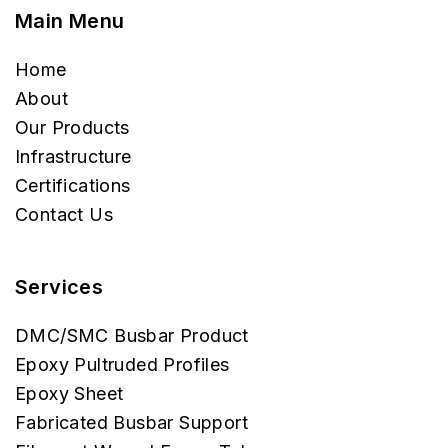
Main Menu
Home
About
Our Products
Infrastructure
Certifications
Contact Us
Services
DMC/SMC Busbar Product
Epoxy Pultruded Profiles
Epoxy Sheet
Fabricated Busbar Support