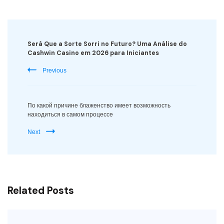
Post
Navigation
Será Que a Sorte Sorri no Futuro? Uma Análise do
Cashwin Casino em 2026 para Iniciantes
Previous
По какой причине блаженство имеет возможность
находиться в самом процессе
Next
Related Posts