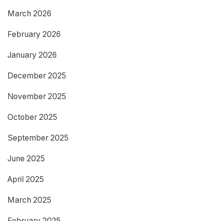
March 2026
February 2026
January 2026
December 2025
November 2025
October 2025
September 2025
June 2025
April 2025
March 2025
February 2025