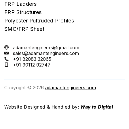
FRP Ladders
FRP Structures
Polyester Pultruded Profiles
SMC/FRP Sheet
adamantengineers@gmail.com
sales@adamantengineers.com
+91 82083 32065
+91 90112 92747
Copyright © 2026
adamantengineers.com
Website Designed & Handled by:
Way to Digital