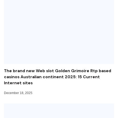
The brand new Web slot Golden Grimoire Rtp based
casinos Australian continent 2025: 15 Current
Internet sites
December 18, 2025