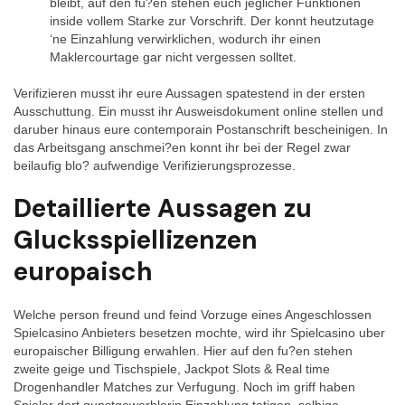
bleibt, auf den fu?en stehen euch jeglicher Funktionen
inside vollem Starke zur Vorschrift. Der konnt heutzutage
‘ne Einzahlung verwirklichen, wodurch ihr einen
Maklercourtage gar nicht vergessen solltet.
Verifizieren musst ihr eure Aussagen spatestend in der ersten
Ausschuttung. Ein musst ihr Ausweisdokument online stellen und
daruber hinaus eure contemporain Postanschrift bescheinigen. In
das Arbeitsgang anschmei?en konnt ihr bei der Regel zwar
beilaufig blo? aufwendige Verifizierungsprozesse.
Detaillierte Aussagen zu
Glucksspiellizenzen
europaisch
Welche person freund und feind Vorzuge eines Angeschlossen
Spielcasino Anbieters besetzen mochte, wird ihr Spielcasino uber
europaischer Billigung erwahlen. Hier auf den fu?en stehen
zweite geige und Tischspiele, Jackpot Slots & Real time
Drogenhandler Matches zur Verfugung. Noch im griff haben