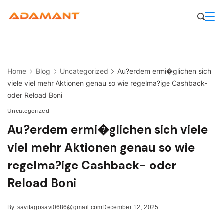
Skip
to
content
Home
Blog
Uncategorized
Au?erdem ermi�glichen sich
viele viel mehr Aktionen genau so wie regelma?ige Cashback-
oder Reload Boni
Uncategorized
Au?erdem ermi�glichen sich viele
viel mehr Aktionen genau so wie
regelma?ige Cashback- oder
Reload Boni
By
savitagosavi0686@gmail.com
December 12, 2025