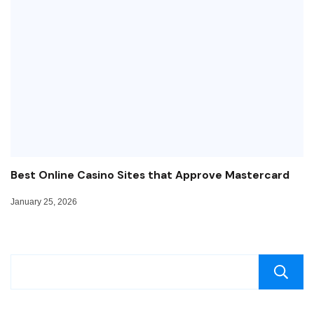
Best Online Casino Sites that Approve Mastercard
January 25, 2026