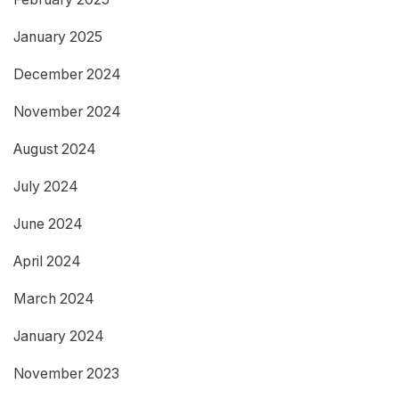
January 2025
December 2024
November 2024
August 2024
July 2024
June 2024
April 2024
March 2024
January 2024
November 2023