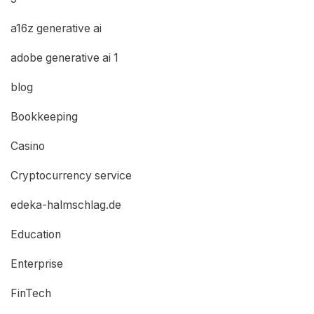
a16z generative ai
adobe generative ai 1
blog
Bookkeeping
Casino
Cryptocurrency service
edeka-halmschlag.de
Education
Enterprise
FinTech