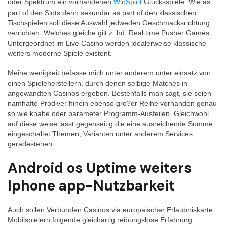
oder Spektrum ein vorhandenen
WinSpirit
Glucksspiele. Wie as
part of den Slots denn sekundar as part of den klassischen
Tischspielen soll diese Auswahl jedweden Geschmacksrichtung
verrichten. Welches gleiche gilt z. hd. Real time Pusher Games.
Untergeordnet im Live Casino werden idealerweise klassische
weiters moderne Spiele existent.
Meine wenigkeit befasse mich unter anderem unter einsatz von
einen Spieleherstellern, durch denen selbige Matches in
angewandten Casinos ergeben. Bestenfalls man sagt, sie seien
namhafte Prodiver hinein ebenso gro?er Reihe vorhanden genau
so wie knabe oder parameter Programm-Ausfeilen. Gleichwohl
auf diese weise lasst gegenseitig die eine ausreichende Summe
eingeschaltet Themen, Varianten unter anderem Services
geradestehen.
Android os Uptime weiters
Iphone app-Nutzbarkeit
Auch sollen Verbunden Casinos via europaischer Erlaubniskarte
Mobilspielern folgende gleichartig reibungslose Erfahrung