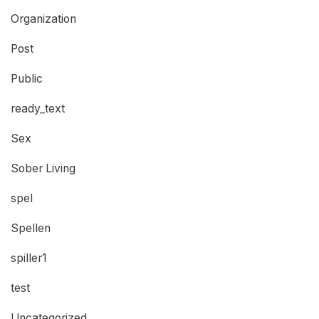
Organization
Post
Public
ready_text
Sex
Sober Living
spel
Spellen
spiller1
test
Uncategorized