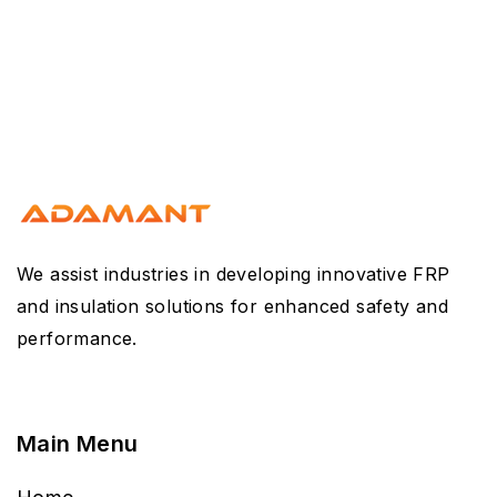
We assist industries in developing innovative FRP
and insulation solutions for enhanced safety and
performance.
Main Menu