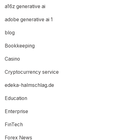
a16z generative ai
adobe generative ai 1
blog
Bookkeeping
Casino
Cryptocurrency service
edeka-halmschlag.de
Education
Enterprise
FinTech
Forex News