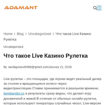
Skip
to
content
Home
Blog
Uncategorized
Что такое Live Казино
Рулетка
Uncategorized
Что такое Live Казино Рулетка
By
savitagosavi0686@gmail.com
January 21, 2026
Live‑рулетка – это площадка, где игроки видят реальный дилер
за столом и вращающееся колесо через
видеотрансляцию.Ставки принимаются в реальном времени,
kembarslot.co
а результаты сразу видны, что делает игру
динамичной и живой.В отличие от обычных онлайн‑рулеток,
которые используют генераторы случайных
чисел, Live‑версия