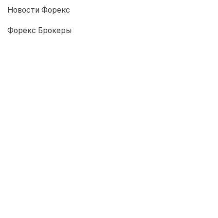
Новости Форекс
Форекс Брокеры