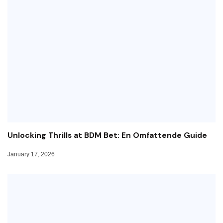
Unlocking Thrills at BDM Bet: En Omfattende Guide
January 17, 2026