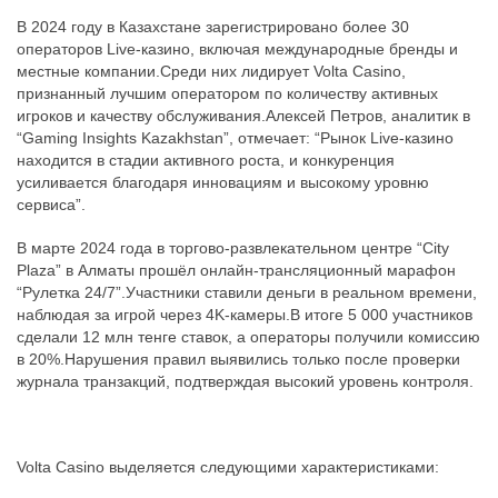
В 2024 году в Казахстане зарегистрировано более 30
операторов Live‑казино, включая международные бренды и
местные компании.Среди них лидирует Volta Casino,
признанный лучшим оператором по количеству активных
игроков и качеству обслуживания.Алексей Петров, аналитик в
“Gaming Insights Kazakhstan”, отмечает: “Рынок Live‑казино
находится в стадии активного роста, и конкуренция
усиливается благодаря инновациям и высокому уровню
сервиса”.
В марте 2024 года в торгово‑развлекательном центре “City
Plaza” в Алматы прошёл онлайн‑трансляционный марафон
“Рулетка 24/7”.Участники ставили деньги в реальном времени,
наблюдая за игрой через 4K‑камеры.В итоге 5 000 участников
сделали 12 млн тенге ставок, а операторы получили комиссию
в 20%.Нарушения правил выявились только после проверки
журнала транзакций, подтверждая высокий уровень контроля.
Volta Casino выделяется следующими характеристиками: