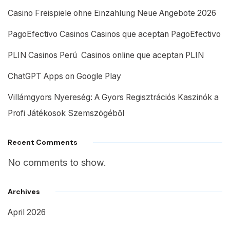
Casino Freispiele ohne Einzahlung Neue Angebote 2026
PagoEfectivo Casinos Casinos que aceptan PagoEfectivo
PLIN Casinos Perú ️ Casinos online que aceptan PLIN
ChatGPT Apps on Google Play
Villámgyors Nyereség: A Gyors Regisztrációs Kaszinók a
Profi Játékosok Szemszögéből
Recent Comments
No comments to show.
Archives
April 2026