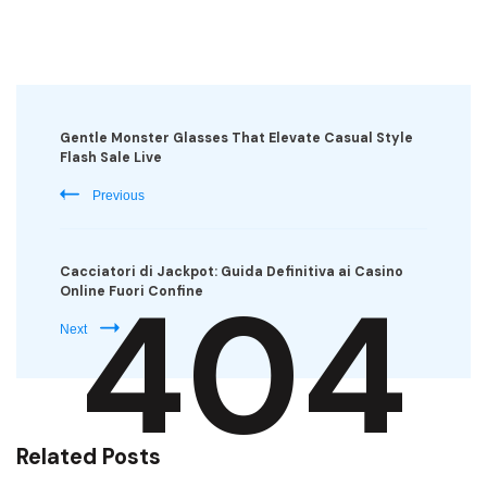
Post
Navigation
Gentle Monster Glasses That Elevate Casual Style
Flash Sale Live
Previous
Cacciatori di Jackpot: Guida Definitiva ai Casino
404
Online Fuori Confine
Next
Related Posts