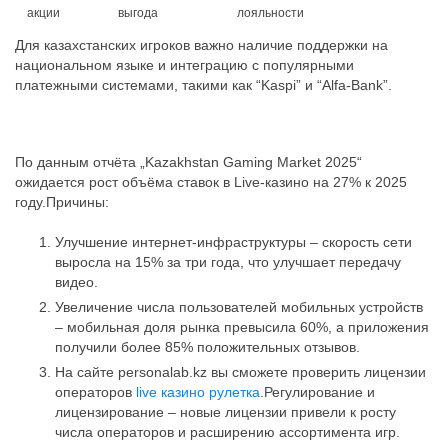
акции
выгода
лояльности
Для казахстанских игроков важно наличие поддержки на
национальном языке и интеграцию с популярными
платежными системами, такими как “Kaspi” и “Alfa‑Bank”.
По данным отчёта „Kazakhstan Gaming Market 2025“
ожидается рост объёма ставок в Live‑казино на 27% к 2025
году.Причины:
Улучшение интернет‑инфраструктуры – скорость сети
выросла на 15% за три года, что улучшает передачу
видео.
Увеличение числа пользователей мобильных устройств
– мобильная доля рынка превысила 60%, а приложения
получили более 85% положительных отзывов.
На сайте personalab.kz вы сможете проверить лицензии
операторов
live казино рулетка
.Регулирование и
лицензирование – новые лицензии привели к росту
числа операторов и расширению ассортимента игр.